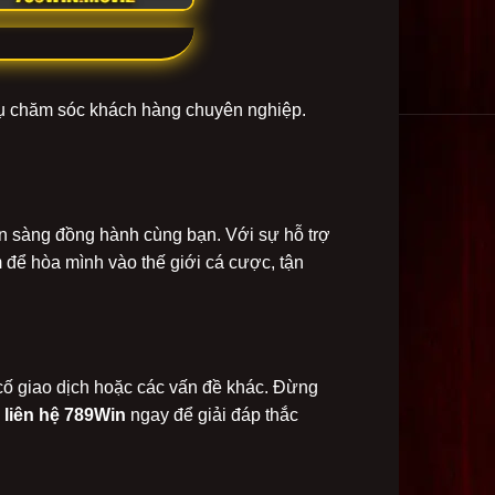
 vụ chăm sóc khách hàng chuyên nghiệp.
ẵn sàng đồng hành cùng bạn. Với sự hỗ trợ
 để hòa mình vào thế giới cá cược, tận
 cố giao dịch hoặc các vấn đề khác. Đừng
y
liên hệ 789Win
ngay để giải đáp thắc