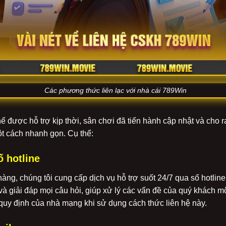
Các phương thức liên lạc với nhà cái 789Win
được hỗ trợ kịp thời, sân chơi đã tiến hành cập nhật và cho r
ột cách nhanh gọn. Cụ thể:
 hotline
ng, chúng tôi cung cấp dịch vụ hỗ trợ suốt 24/7 qua số hotline 
à giải đáp mọi câu hỏi, giúp xử lý các vấn đề của quý khách m
o quy định của nhà mạng khi sử dụng cách thức liên hệ này.