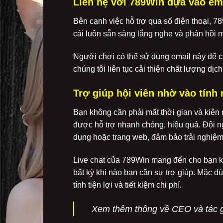
Liên hệ với 789Win dựa vào em
Bên cạnh việc hỗ trợ qua số điện thoại, 
cái luôn sẵn sàng lắng nghe và phản hồi 
Người chơi có thể sử dụng email này để ch
chúng tôi liên tục cải thiện chất lượng dị
Trợ giúp hội viên nhờ vào tính 
Bạn không cần phải mất thời gian và kiên
được hỗ trợ nhanh chóng, hiệu quả. Đội ng
dụng hoặc trang web, đảm bảo trải nghiệm
Live chat của 789Win mang đến cho bạn khả
bất kỳ khi nào bạn cần sự trợ giúp. Mặc dù
tính tiện lợi và tiết kiệm chi phí.
Xem thêm thông về CEO và tác g