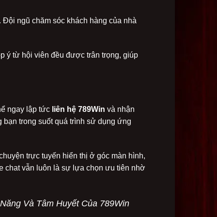
l. Đội ngũ chăm sóc khách hàng của nhà
 ý từ hội viên đều được trân trọng, giúp
hể ngay lập tức
liên hệ 789Win
và nhận
g bạn trong suốt quá trình sử dụng ứng
huyện trực tuyến hiển thị ở góc màn hình,
ve chat vẫn luôn là sự lựa chọn ưu tiên nhờ
 Năng Và Tâm Huyết Của 789Win