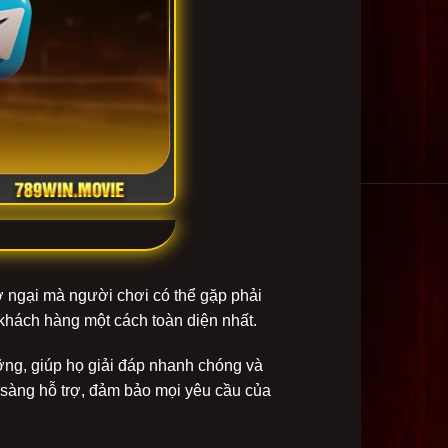
rở ngại mà người chơi có thể gặp phải
khách hàng một cách toàn diện nhất.
ưỡng, giúp họ giải đáp nhanh chóng và
 sàng hỗ trợ, đảm bảo mọi yêu cầu của