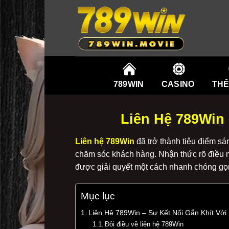
Skip
to
content
789WIN
CASINO
THỂ
Liên Hệ
789Win
Liên hệ 789Win
đã trở thành tiêu điểm sán
chăm sóc khách hàng. Nhận thức rõ điều 
được giải quyết một cách nhanh chóng gọn
Mục lục
Liên Hệ 789Win – Sự Kết Nối Gắn Khít Vớ
Đôi điều về liên hệ 789Win