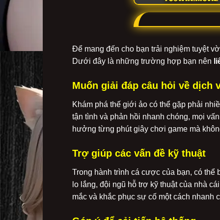
Để mang đến cho bạn trải nghiệm tuyệt vờ
Dưới đây là những trường hợp bạn nên
l
Muốn giải đáp câu hỏi về dịch 
Khám phá thế giới ảo có thể gặp phải nhi
tận tình và phản hồi nhanh chóng, mọi vấn
hưởng từng phút giây chơi game mà không
Trợ giúp các vấn đề kỹ thuật
Trong hành trình cá cược của bạn, có thể 
lo lắng, đội ngũ hỗ trợ kỹ thuật của nhà c
mắc và khắc phục sự cố một cách nhanh 