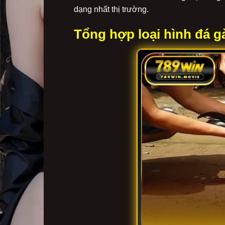
dạng nhất thị trường.
Tổng hợp loại hình đá 