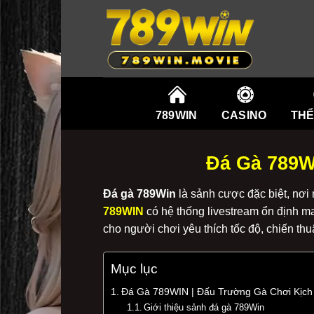
Skip
to
content
789WIN
CASINO
THỂ
Đá Gà 789W
Đá gà 789Win
là sảnh cược đặc biệt, nơi m
789WIN
có hệ thống livestream ổn định 
cho người chơi yêu thích tốc độ, chiến thuậ
Mục lục
Đá Gà 789WIN | Đấu Trường Gà Chơi Kịch
Giới thiệu sảnh đá gà 789Win