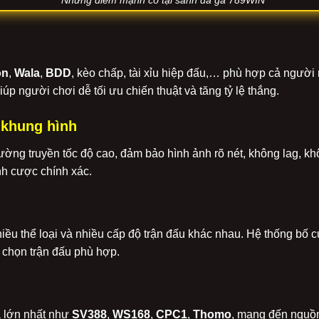
on
,
Wala
,
BDD
, kèo chấp, tài xỉu hiệp đấu,… phù hợp cả người 
úp người chơi dễ tối ưu chiến thuật và tăng tỷ lệ thắng.
 khung hình
ờng truyền tốc độ cao, đảm bảo hình ảnh rõ nét, không lag, khô
nh cược chính xác.
iều thể loại và nhiều cấp độ trận đấu khác nhau. Hệ thống bố 
 chọn trận đấu phù hợp.
à lớn nhất như
SV388
,
WS168
,
CPC1
,
Thomo
, mang đến nguồn