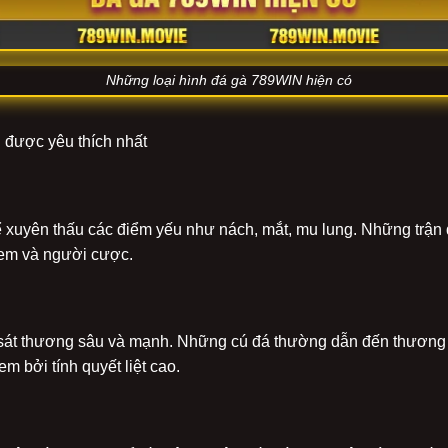
Những loại hình đá gà 789WIN hiện có
n
được yêu thích nhất
hể xuyên thấu các điểm yếu như nách, mắt, mu lung. Những trận
xem và người cược.
át thương sâu và mạnh. Những cú đá thường dẫn đến thương tích
m bởi tính quyết liệt cao.