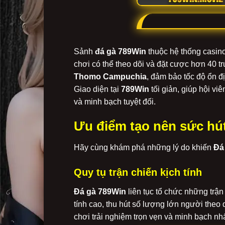
Sảnh
đá gà 789Win
thuộc hệ thống casino
chơi có thể theo dõi và đặt cược hơn 40 t
Thomo Campuchia
, đảm bảo tốc độ ổn đ
Giao diện tại
789Win
tối giản, giúp hội vi
và minh bạch tuyệt đối.
Ưu điểm tạo nên sức hú
Hãy cùng khám phá những lý do khiến
Đá
Quy tụ trận chiến kịch tính
Đá gà 789Win
liên tục tổ chức những trậ
tính cao, thu hút số lượng lớn người theo 
chơi trải nghiệm trọn vẹn và minh bạch nhấ