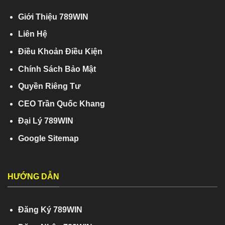
Giới Thiệu 789WIN
Liên Hệ
Điều Khoản Điều Kiện
Chính Sách Bảo Mật
Quyền Riêng Tư
CEO Trần Quốc Khang
Đại Lý 789WIN
Google Sitemap
HƯỚNG DẪN
Đăng Ký 789WIN