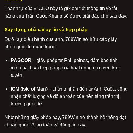
Thanh tự của vị CEO này là gì? chi tiết thông tin về tài
năng của Trần Quốc Khang sẽ được giải đáp cho sau đây:
Xây dựng nhà cái uy tín và hợp pháp
Dưới sự điều hành của anh, 789Win sở hữu các giấy
phép quốc tế quan trọng:
PAGCOR
– giấy phép từ Philippines, đảm bảo tính
minh bạch và hợp pháp của hoạt động cá cược trực
tuyến.
IOM (Isle of Man)
– chứng nhận đến từ Anh Quốc, công
nhận chất lượng và độ an toàn của nền tảng trên thị
trường quốc tế.
Nhờ những giấy phép này, 789Win trở thành hệ thống đạt
chuẩn quốc tế, an toàn và đáng tin cậy.