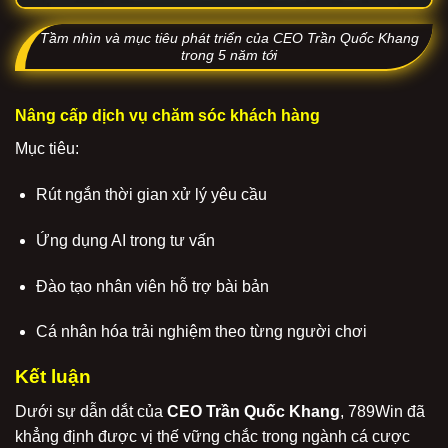
Tầm nhìn và mục tiêu phát triển của CEO Trần Quốc Khang
trong 5 năm tới
Nâng cấp dịch vụ chăm sóc khách hàng
Mục tiêu:
Rút ngắn thời gian xử lý yêu cầu
Ứng dụng AI trong tư vấn
Đào tạo nhân viên hỗ trợ bài bản
Cá nhân hóa trải nghiệm theo từng người chơi
Kết luận
Dưới sự dẫn dắt của
CEO Trần Quốc Khang
, 789Win đã
khẳng định được vị thế vững chắc trong ngành cá cược