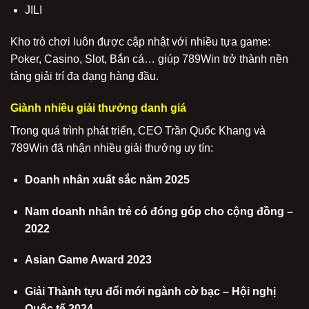
JILI
Kho trò chơi luôn được cập nhật với nhiều tựa game:
Poker, Casino, Slot, Bắn cá… giúp 789Win trở thành nền
tảng giải trí đa dạng hàng đầu.
Giành nhiều giải thưởng danh giá
Trong quá trình phát triển, CEO Trần Quốc Khang và
789Win đã nhận nhiều giải thưởng uy tín:
Doanh nhân xuất sắc năm 2025
Nam doanh nhân trẻ có đóng góp cho cộng đồng –
2022
Asian Game Award 2023
Giải Thành tựu đổi mới ngành cờ bạc – Hội nghị
Quốc tế 2024