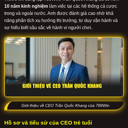
10 năm kinh nghiệm
làm việc tại các hệ thống cá cược
trong và ngoài nước. Anh được đánh giá cao nhờ khả
năng phân tích xu hướng thị trường, tư duy vận hành và
sự hiểu biết sâu sắc về hành vi người chơi.
Giới thiệu về CEO Trần Quốc Khang của 789Win
Hồ sơ và tiểu sử của CEO trẻ tuổi