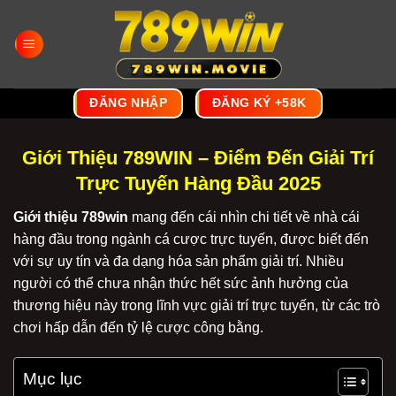
Skip
to
content
ĐĂNG NHẬP
ĐĂNG KÝ +58K
Giới Thiệu 789WIN – Điểm Đến Giải Trí
Trực Tuyến Hàng Đầu 2025
Giới thiệu 789win
mang đến cái nhìn chi tiết về nhà cái
hàng đầu trong ngành cá cược trực tuyến, được biết đến
với sự uy tín và đa dạng hóa sản phẩm giải trí. Nhiều
người có thể chưa nhận thức hết sức ảnh hưởng của
thương hiệu này trong lĩnh vực giải trí trực tuyến, từ các trò
chơi hấp dẫn đến tỷ lệ cược công bằng.
Mục lục