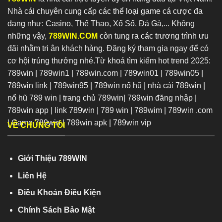
Nhà cái chuyên cung cấp các thể loại game cá cược đa
dạng như: Casino, Thể Thao, Xổ Số, Đá Gà,... Không
những vậy,
789WIN.COM
còn tung ra các trương trình ưu
đãi nhằm tri ân khách hàng. Đăng ký tham gia ngay để có
cơ hội trúng thưởng nhé.Từ khoá tìm kiếm hot trend 2025:
789win | 789win1 | 789win.com | 789win01 | 789win05 |
789win link | 789win95 | 789win nổ hũ | nhà cái 789win |
nổ hũ 789 win | trang chủ 789win| 789win đăng nhập |
789win app | link 789win | 789 win | 789wim | 789win .com
| Game 789win | 789win apk | 789win vip
VỀ CHÚNG TÔI
Giới Thiệu 789WIN
Liên Hệ
Điều Khoản Điều Kiện
Chính Sách Bảo Mật