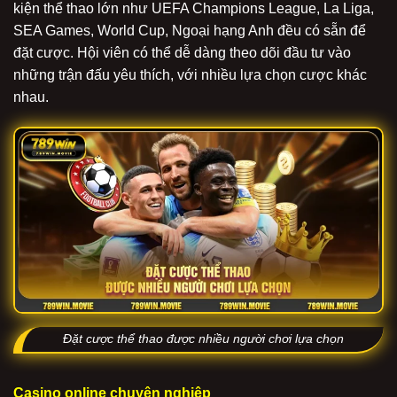
kiện thể thao lớn như UEFA Champions League, La Liga,
SEA Games, World Cup, Ngoại hạng Anh đều có sẵn để
đặt cược. Hội viên có thể dễ dàng theo dõi đầu tư vào
những trận đấu yêu thích, với nhiều lựa chọn cược khác
nhau.
Đặt cược thể thao được nhiều người chơi lựa chọn
Casino online chuyên nghiệp