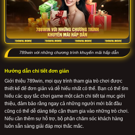
789win với những chương trình khuyến mãi hấp dẫn
Hướng dẫn chi tiết đơn giản
Giới thiệu 789win, mọi quy trình tham gia trò chơi được
thiết kế để đơn giản và dễ hiểu nhất có thể. Bạn có thể tìm
hiểu các quy tắc chơi game một cách chi tiết tại mục giới
thiệu, đảm bảo rằng ngay cả những người mới bắt đầu
cũng có thể dễ dàng tiếp cận tham gia vào những trò chơi.
Nếu cần thêm sự hỗ trợ, bộ phận chăm sóc khách hàng
luôn sẵn sàng giải đáp mọi thắc mắc.