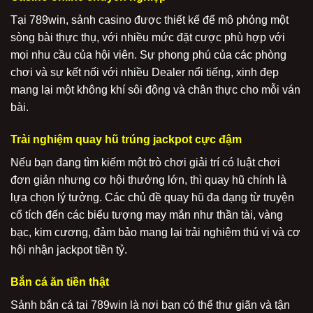
Tại 789win, sảnh casino được thiết kế để mô phỏng một
sòng bài thực thụ, với nhiều mức đặt cược phù hợp với
mọi nhu cầu của hội viên. Sự phong phú của các phòng
chơi và sự kết nối với nhiều Dealer nổi tiếng, xinh đẹp
mang lại một không khí sôi động và chân thực cho mỗi ván
bài.
Trải nghiệm quay hũ trúng jackpot cực đậm
Nếu bạn đang tìm kiếm một trò chơi giải trí có luật chơi
đơn giản nhưng cơ hội thưởng lớn, thì quay hũ chính là
lựa chọn lý tưởng. Các chủ đề quay hũ đa dạng từ truyện
cổ tích đến các biểu tượng may mắn như thần tài, vàng
bạc, kim cương, đảm bảo mang lại trải nghiệm thú vị và cơ
hội nhận jackpot tiền tỷ.
Bắn cá ăn tiền thật
Sảnh bắn cá tại 789win là nơi bạn có thể thư giãn và tận