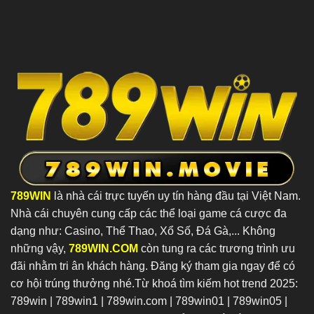
789WIN
là nhà cái trực tuyến uy tín hàng đầu tại Việt Nam.
Nhà cái chuyên cung cấp các thể loại game cá cược đa
dạng như: Casino, Thể Thao, Xổ Số, Đá Gà,... Không
những vậy,
789WIN.COM
còn tung ra các trương trình ưu
đãi nhằm tri ân khách hàng. Đăng ký tham gia ngay để có
cơ hội trúng thưởng nhé.Từ khoá tìm kiếm hot trend 2025:
789win | 789win1 | 789win.com | 789win01 | 789win05 |