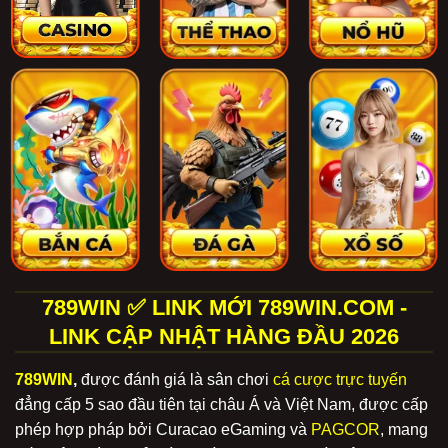
789WIN ✅️ LINK MỚI 789WIN.COM -
LINK CẬP NHẬT HÀNG ĐẦU 2026
789WIN
,
được đánh giá là sân chơi
cá cược trực tuyến
đẳng cấp 5 sao đầu tiên tại châu Á và Việt Nam, được cấp
phép hợp pháp bởi Curacao eGaming và
PAGCOR
, mang