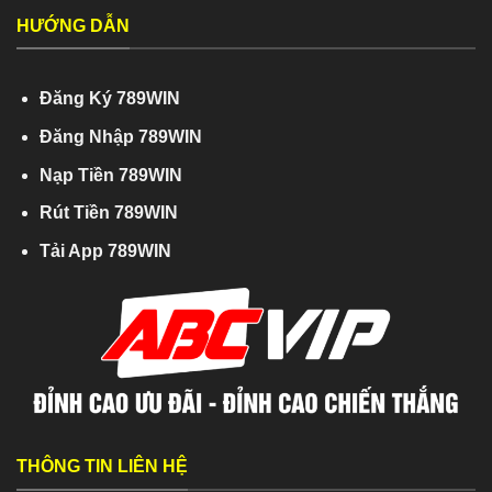
HƯỚNG DẪN
Đăng Ký 789WIN
Đăng Nhập 789WIN
Nạp Tiền 789WIN
Rút Tiền 789WIN
Tải App 789WIN
THÔNG TIN LIÊN HỆ