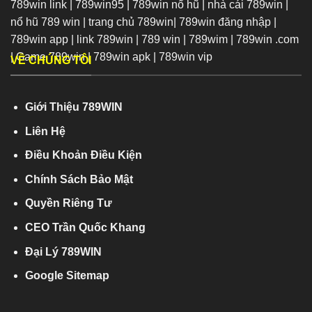
789win link | 789win95 | 789win nổ hũ | nhà cái 789win |
nổ hũ 789 win | trang chủ 789win| 789win đăng nhập |
789win app | link 789win | 789 win | 789wim | 789win .com
| Game 789win | 789win apk | 789win vip
VỀ CHÚNG TÔI
Giới Thiệu 789WIN
Liên Hệ
Điều Khoản Điều Kiện
Chính Sách Bảo Mật
Quyền Riêng Tư
CEO Trần Quốc Khang
Đại Lý 789WIN
Google Sitemap